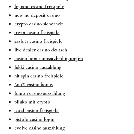
legiano casino freispiele
new no deposit casino
crypto casino sicherheit
irwin casino freispiele
24slots casino freispiele
live dealer casino deutsch
casino bonus umsatzbedingungen
lukki casino auszahlung
hit spin casino freispiele
600% casino bonus
lemon casino auszahlung
plinko mit crypto
total casino freispiele
pistolo casino login
evolve casino auszahlung