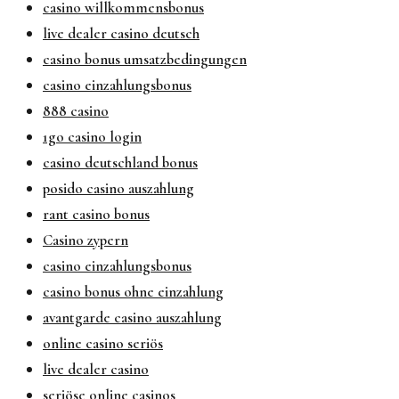
casino willkommensbonus
live dealer casino deutsch
casino bonus umsatzbedingungen
casino einzahlungsbonus
888 casino
1go casino login
casino deutschland bonus
posido casino auszahlung
rant casino bonus
Casino zypern
casino einzahlungsbonus
casino bonus ohne einzahlung
avantgarde casino auszahlung
online casino seriös
live dealer casino
seriöse online casinos