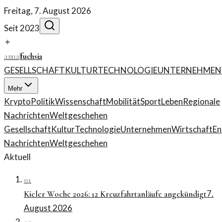
Freitag, 7. August 2026
Seit 2023
✦
anna
|
fuchsia
GESELLSCHAFT
KULTUR
TECHNOLOGIE
UNTERNEHMEN
Mehr
Krypto
Politik
Wissenschaft
Mobilität
Sport
Leben
Regionale
Nachrichten
Weltgeschehen
Gesellschaft
Kultur
Technologie
Unternehmen
Wirtschaft
En
Nachrichten
Weltgeschehen
Aktuell
01
7.
Kieler Woche 2026: 12 Kreuzfahrtanläufe angekündigt
August 2026