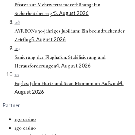
Pfister zur Mehrwertsteuererhöhung: Ein
5. August 2026
Sicherheitsbeitrag?
08
AYREONs 30-jähriges Jubiläum: Ein beeindruckender
5. August 2026
Zeitflug
09
Sanierung der Flughäfen: Stabilisierung und
4. August 2026
Herausforderungen
10
4.
Eagles: Jalen Hurts und Sean Mannion im Aufwind
August 2026
Partner
1go casino
1go casino