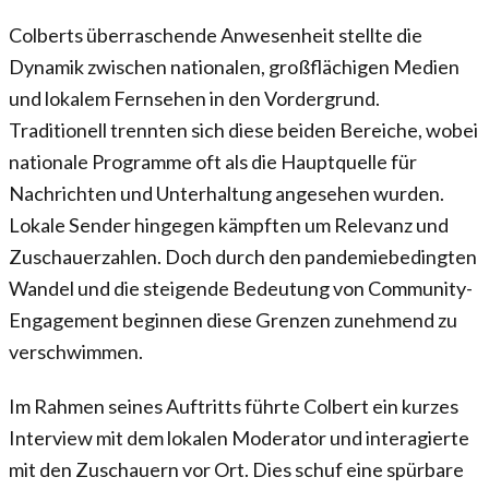
Colberts überraschende Anwesenheit stellte die
Dynamik zwischen nationalen, großflächigen Medien
und lokalem Fernsehen in den Vordergrund.
Traditionell trennten sich diese beiden Bereiche, wobei
nationale Programme oft als die Hauptquelle für
Nachrichten und Unterhaltung angesehen wurden.
Lokale Sender hingegen kämpften um Relevanz und
Zuschauerzahlen. Doch durch den pandemiebedingten
Wandel und die steigende Bedeutung von Community-
Engagement beginnen diese Grenzen zunehmend zu
verschwimmen.
Im Rahmen seines Auftritts führte Colbert ein kurzes
Interview mit dem lokalen Moderator und interagierte
mit den Zuschauern vor Ort. Dies schuf eine spürbare