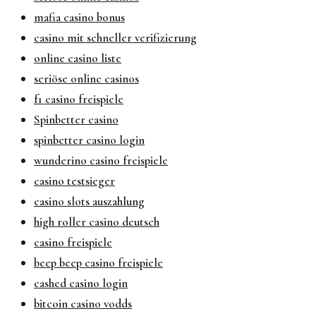
mafia casino bonus
casino mit schneller verifizierung
online casino liste
seriöse online casinos
f1 casino freispiele
Spinbetter casino
spinbetter casino login
wunderino casino freispiele
casino testsieger
casino slots auszahlung
high roller casino deutsch
casino freispiele
beep beep casino freispiele
cashed casino login
bitcoin casino vodds