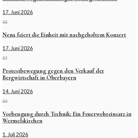
17. Juni 2026
02
Nena feiert die Einheit mit nachgeholtem Konzert
17. Juni 2026
03
Protestbewegung gegen den Verkauf der
Bergwirtschaft in Oberbayern
14. Juni 2026
04
Vorbeugung durch Technik: Ein Feuerwehreinsatz in
Wermelskirchen
1. Juli 2026