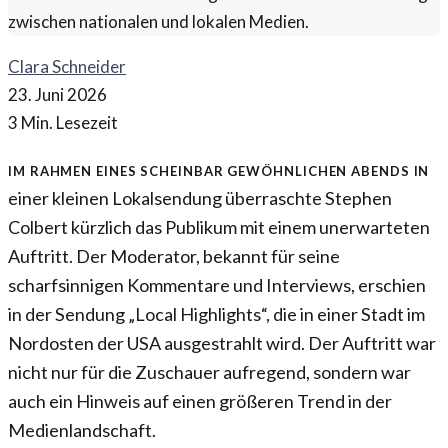
zwischen nationalen und lokalen Medien.
Clara Schneider
23. Juni 2026
3 Min. Lesezeit
Im Rahmen eines scheinbar gewöhnlichen Abends in
einer kleinen Lokalsendung überraschte Stephen
Colbert kürzlich das Publikum mit einem unerwarteten
Auftritt. Der Moderator, bekannt für seine
scharfsinnigen Kommentare und Interviews, erschien
in der Sendung „Local Highlights“, die in einer Stadt im
Nordosten der USA ausgestrahlt wird. Der Auftritt war
nicht nur für die Zuschauer aufregend, sondern war
auch ein Hinweis auf einen größeren Trend in der
Medienlandschaft.