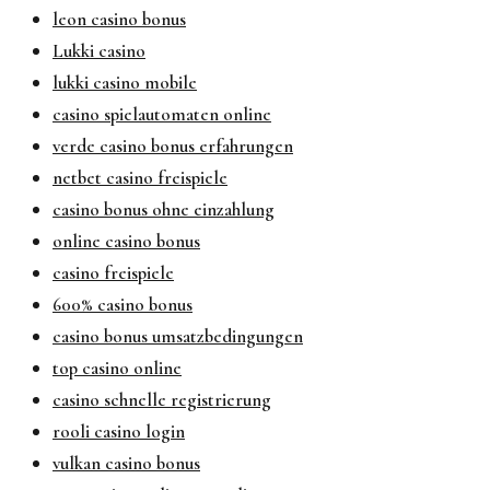
leon casino bonus
Lukki casino
lukki casino mobile
casino spielautomaten online
verde casino bonus erfahrungen
netbet casino freispiele
casino bonus ohne einzahlung
online casino bonus
casino freispiele
600% casino bonus
casino bonus umsatzbedingungen
top casino online
casino schnelle registrierung
rooli casino login
vulkan casino bonus