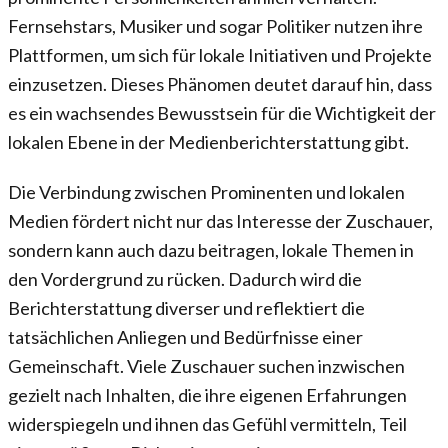
Fernsehstars, Musiker und sogar Politiker nutzen ihre
Plattformen, um sich für lokale Initiativen und Projekte
einzusetzen. Dieses Phänomen deutet darauf hin, dass
es ein wachsendes Bewusstsein für die Wichtigkeit der
lokalen Ebene in der Medienberichterstattung gibt.
Die Verbindung zwischen Prominenten und lokalen
Medien fördert nicht nur das Interesse der Zuschauer,
sondern kann auch dazu beitragen, lokale Themen in
den Vordergrund zu rücken. Dadurch wird die
Berichterstattung diverser und reflektiert die
tatsächlichen Anliegen und Bedürfnisse einer
Gemeinschaft. Viele Zuschauer suchen inzwischen
gezielt nach Inhalten, die ihre eigenen Erfahrungen
widerspiegeln und ihnen das Gefühl vermitteln, Teil