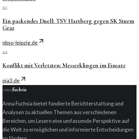
03
Ein packendes Duell: TSV Hartberg gegen SK Sturm
Graz
nbso-leipzig.de
04
Konflikt mit Verletzten: Messerklingen im Einsatz
pia3.de
anna
|
fuchsia
Anna Fuchsia bietet fundierte Berichterstattung und
Analysen zu aktuellen Themen aus verschiedenen
Bereichen, um Lesern eine umfassende Perspektive auf
die Welt zu ermöglichen und informierte Entscheidungen
zu fördern.