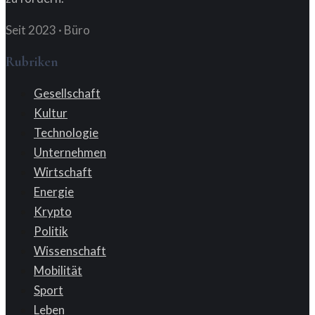
Seit 2023
·
Büro
Rubriken
Gesellschaft
Kultur
Technologie
Unternehmen
Wirtschaft
Energie
Krypto
Politik
Wissenschaft
Mobilität
Sport
Leben