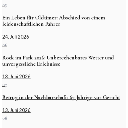
05
Ein Leben für Oldtimer: Abschied von einem
leidenschaftlichen Fahrer
24. Juli 2026
06
Rock im Park 2026: Unberechenbares Wetter und
unvergessliche Erlebnisse
13. Juni 2026
07
Betrug in der Nachbarschaft: 67-Jährige vor Gericht
13. Juni 2026
08