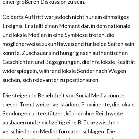
einer größeren Diskussion zu sein.
Colberts Auftritt war jedoch nicht nur ein einmaliges
Ereignis. Er stellt einen Moment dar, in dem nationale
und lokale Medien in eine Symbiose treten, die
möglicherweise zukunftsweisend für beide Seiten sein
könnte. Zuschauer sind hungrig nach authentischen
Geschichten und Begegnungen, die ihre lokale Realität
widerspiegeln, während lokale Sender nach Wegen
suchen, sich relevanter zu positionieren.
Die steigende Beliebtheit von Social Media könnte
diesen Trend weiter verstärken. Prominente, die lokale
Sendungen unterstützen, können ihre Reichweite
ausbauen und gleichzeitig eine Brücke zwischen
verschiedenen Medienformaten schlagen. Die