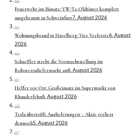
02
Feuerwehr im Einsatz: VW-T2-Oldtimer komplett
7. August 2026
ausgebrannt in Schweinfurt
03
6. August
Wohnungsbrand in Havelberg: Vier Verletzte
2026
04
Schaeffler strebt die Vormachtstellung im
6. August 2026
Roboterzuliefermarkt an
05
Helfer vor Ort: Großeinsatz im Supermarkt von
6. August 2026
Rhauderfehn
06
Tesla übertrifft Auslieferungen – Aktie verliert
5. August 2026
dennoch
07