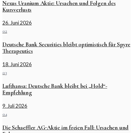
Nexus Uranium Aktie: Ursachen und Folgen des
Kursverlusts
26. Juni 2026
02
Deutsche Bank Securities bleibt optimistisch für Spyre
Therapeutics
18. Juni 2026
03
Lufthansa: Deutsche Bank bleibt bei „Hold“-
Empfehlung
9. Juli 2026
04
Die Schaeffler AG-Aktie im freien Fall: Ursachen und