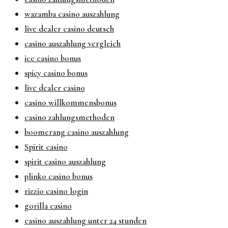
wazamba casino auszahlung
live dealer casino deutsch
casino auszahlung vergleich
ice casino bonus
spicy casino bonus
live dealer casino
casino willkommensbonus
casino zahlungsmethoden
boomerang casino auszahlung
Spirit casino
spirit casino auszahlung
plinko casino bonus
rizzio casino login
gorilla casino
casino auszahlung unter 24 stunden