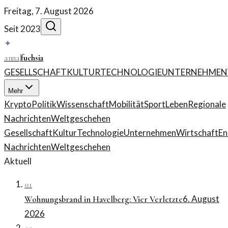
Freitag, 7. August 2026
Seit 2023
✦
anna
|
fuchsia
GESELLSCHAFT
KULTUR
TECHNOLOGIE
UNTERNEHMEN
Mehr
Krypto
Politik
Wissenschaft
Mobilität
Sport
Leben
Regionale
Nachrichten
Weltgeschehen
Gesellschaft
Kultur
Technologie
Unternehmen
Wirtschaft
En
Nachrichten
Weltgeschehen
Aktuell
01
6. August
Wohnungsbrand in Havelberg: Vier Verletzte
2026