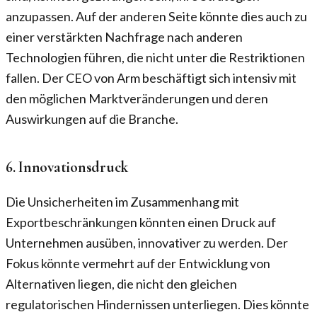
anzupassen. Auf der anderen Seite könnte dies auch zu
einer verstärkten Nachfrage nach anderen
Technologien führen, die nicht unter die Restriktionen
fallen. Der CEO von Arm beschäftigt sich intensiv mit
den möglichen Marktveränderungen und deren
Auswirkungen auf die Branche.
6. Innovationsdruck
Die Unsicherheiten im Zusammenhang mit
Exportbeschränkungen könnten einen Druck auf
Unternehmen ausüben, innovativer zu werden. Der
Fokus könnte vermehrt auf der Entwicklung von
Alternativen liegen, die nicht den gleichen
regulatorischen Hindernissen unterliegen. Dies könnte