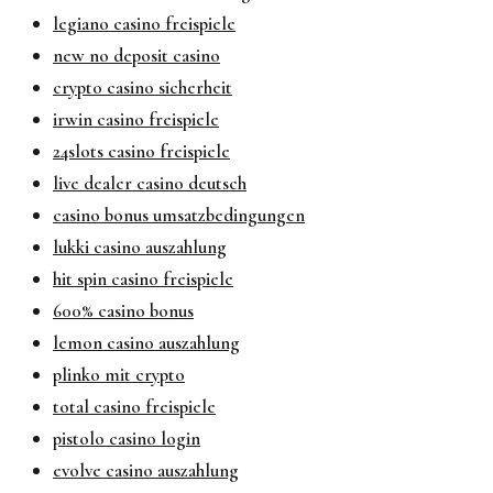
legiano casino freispiele
new no deposit casino
crypto casino sicherheit
irwin casino freispiele
24slots casino freispiele
live dealer casino deutsch
casino bonus umsatzbedingungen
lukki casino auszahlung
hit spin casino freispiele
600% casino bonus
lemon casino auszahlung
plinko mit crypto
total casino freispiele
pistolo casino login
evolve casino auszahlung