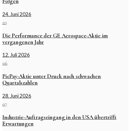
Folgen
24. Juni 2026
05
Die Performance der GE Aerospace-Aktie im
vergangenen Jahr
12. Juli 2026
06
PicPay-Aktie unter Druck nach schwachen
Quartalszahlen
28. Juni 2026
07
Industrie-Auftragseingang in den USA übertrifft
Erwartungen