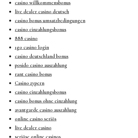
casino willkommensbonus
live dealer casino deutsch
casino bonus umsatzbedingungen
casino einzahlungsbonus
888 casino
1go casino login
casino deutschland bonus
posido casino auszahlung
rant casino bonus
Casino zypern
casino einzahlungsbonus
casino bonus ohne einzahlung
avantgarde casino auszahlung
online casino seriös
live dealer casino
seriöse online casinos