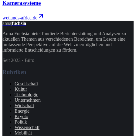
Kamerasysteme
wetlands-africa.de
anna
|
fuchsia
Anna Fuchsia bietet fundierte Berichterstattung und Analysen zu
aktuellen Themen aus verschiedenen Bereichen, um Lesern eine
umfassende Perspektive auf die Welt zu ermöglichen und
informierte Entscheidungen zu fördern.
Seit 2023
·
Büro
Rubriken
Gesellschaft
Kultur
Technologie
Unternehmen
Wirtschaft
Energie
Krypto
Politik
Wissenschaft
Mobilität