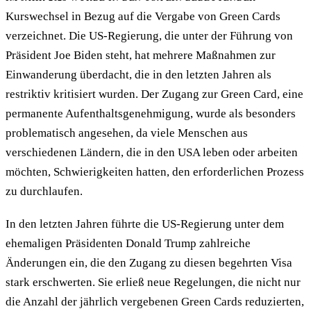
Kurswechsel in Bezug auf die Vergabe von Green Cards
verzeichnet. Die US-Regierung, die unter der Führung von
Präsident Joe Biden steht, hat mehrere Maßnahmen zur
Einwanderung überdacht, die in den letzten Jahren als
restriktiv kritisiert wurden. Der Zugang zur Green Card, eine
permanente Aufenthaltsgenehmigung, wurde als besonders
problematisch angesehen, da viele Menschen aus
verschiedenen Ländern, die in den USA leben oder arbeiten
möchten, Schwierigkeiten hatten, den erforderlichen Prozess
zu durchlaufen.
In den letzten Jahren führte die US-Regierung unter dem
ehemaligen Präsidenten Donald Trump zahlreiche
Änderungen ein, die den Zugang zu diesen begehrten Visa
stark erschwerten. Sie erließ neue Regelungen, die nicht nur
die Anzahl der jährlich vergebenen Green Cards reduzierten,