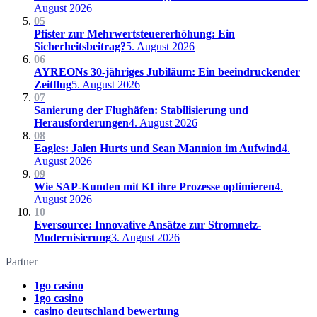
August 2026
05
Pfister zur Mehrwertsteuererhöhung: Ein
Sicherheitsbeitrag?
5. August 2026
06
AYREONs 30-jähriges Jubiläum: Ein beeindruckender
Zeitflug
5. August 2026
07
Sanierung der Flughäfen: Stabilisierung und
Herausforderungen
4. August 2026
08
Eagles: Jalen Hurts und Sean Mannion im Aufwind
4.
August 2026
09
Wie SAP-Kunden mit KI ihre Prozesse optimieren
4.
August 2026
10
Eversource: Innovative Ansätze zur Stromnetz-
Modernisierung
3. August 2026
Partner
1go casino
1go casino
casino deutschland bewertung