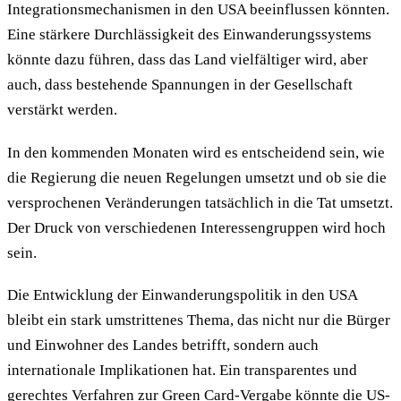
Integrationsmechanismen in den USA beeinflussen könnten.
Eine stärkere Durchlässigkeit des Einwanderungssystems
könnte dazu führen, dass das Land vielfältiger wird, aber
auch, dass bestehende Spannungen in der Gesellschaft
verstärkt werden.
In den kommenden Monaten wird es entscheidend sein, wie
die Regierung die neuen Regelungen umsetzt und ob sie die
versprochenen Veränderungen tatsächlich in die Tat umsetzt.
Der Druck von verschiedenen Interessengruppen wird hoch
sein.
Die Entwicklung der Einwanderungspolitik in den USA
bleibt ein stark umstrittenes Thema, das nicht nur die Bürger
und Einwohner des Landes betrifft, sondern auch
internationale Implikationen hat. Ein transparentes und
gerechtes Verfahren zur Green Card-Vergabe könnte die US-