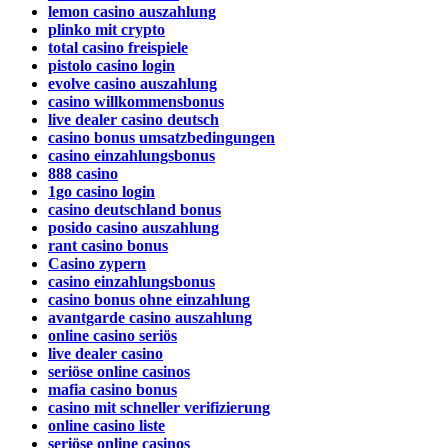
lemon casino auszahlung
plinko mit crypto
total casino freispiele
pistolo casino login
evolve casino auszahlung
casino willkommensbonus
live dealer casino deutsch
casino bonus umsatzbedingungen
casino einzahlungsbonus
888 casino
1go casino login
casino deutschland bonus
posido casino auszahlung
rant casino bonus
Casino zypern
casino einzahlungsbonus
casino bonus ohne einzahlung
avantgarde casino auszahlung
online casino seriös
live dealer casino
seriöse online casinos
mafia casino bonus
casino mit schneller verifizierung
online casino liste
seriöse online casinos