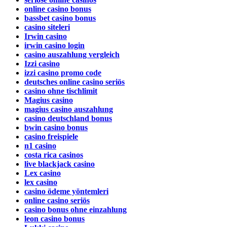
online casino bonus
bassbet casino bonus
casino siteleri
Irwin casino
irwin casino login
casino auszahlung vergleich
Izzi casino
izzi casino promo code
deutsches online casino seriös
casino ohne tischlimit
Magius casino
magius casino auszahlung
casino deutschland bonus
bwin casino bonus
casino freispiele
n1 casino
costa rica casinos
live blackjack casino
Lex casino
lex casino
casino ödeme yöntemleri
online casino seriös
casino bonus ohne einzahlung
leon casino bonus