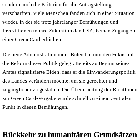
sondern auch die Kriterien für die Antragstellung
verschärften. Viele Menschen fanden sich in einer Situation
wieder, in der sie trotz jahrelanger Bemühungen und
Investitionen in ihre Zukunft in den USA, keinen Zugang zu
einer Green Card erhielten.
Die neue Administration unter Biden hat nun den Fokus auf
die Reform dieser Politik gelegt. Bereits zu Beginn seines
Amtes signalisierte Biden, dass er die Einwanderungspolitik
des Landes verändern möchte, um sie gerechter und
zugänglicher zu gestalten. Die Überarbeitung der Richtlinien
zur Green Card-Vergabe wurde schnell zu einem zentralen
Punkt in diesen Bemühungen.
Rückkehr zu humanitären Grundsätzen