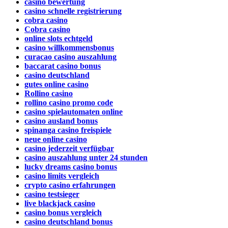
casino bewertung
casino schnelle registrierung
cobra casino
Cobra casino
online slots echtgeld
casino willkommensbonus
curacao casino auszahlung
baccarat casino bonus
casino deutschland
gutes online casino
Rollino casino
rollino casino promo code
casino spielautomaten online
casino ausland bonus
spinanga casino freispiele
neue online casino
casino jederzeit verfügbar
casino auszahlung unter 24 stunden
lucky dreams casino bonus
casino limits vergleich
crypto casino erfahrungen
casino testsieger
live blackjack casino
casino bonus vergleich
casino deutschland bonus