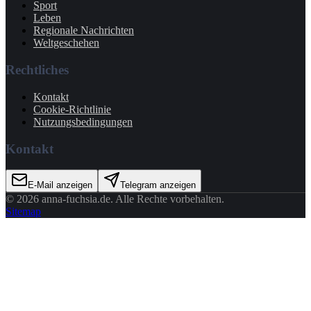
Sport
Leben
Regionale Nachrichten
Weltgeschehen
Rechtliches
Kontakt
Cookie-Richtlinie
Nutzungsbedingungen
Kontakt
E-Mail anzeigen
Telegram anzeigen
©
2026
anna-fuchsia.de
. Alle Rechte vorbehalten.
Sitemap