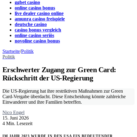
ggbet casino
online casino bonus
live dealer casino online
amunra casino freispiele
deutsche casino
casino bonus vergleich
online casino seriös
novoline casino bonus
Startseite
/
Politik
Politik
Erschwerter Zugang zur Green Card:
Rückschritt der US-Regierung
Die US-Regierung hat ihre restriktiven Maßnahmen zur Green
Card-Vergabe überdacht. Diese Entscheidung könnte zahlreiche
Einwanderer und ihre Familien betreffen.
Nico Engel
15. Juni 2026
4 Min. Lesezeit
Im Jahr 2023 wurde in den USA ein bedeutender