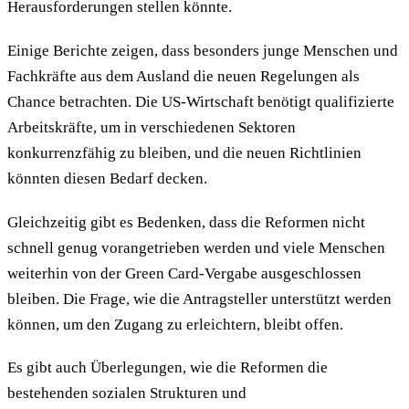
Herausforderungen stellen könnte.
Einige Berichte zeigen, dass besonders junge Menschen und
Fachkräfte aus dem Ausland die neuen Regelungen als
Chance betrachten. Die US-Wirtschaft benötigt qualifizierte
Arbeitskräfte, um in verschiedenen Sektoren
konkurrenzfähig zu bleiben, und die neuen Richtlinien
könnten diesen Bedarf decken.
Gleichzeitig gibt es Bedenken, dass die Reformen nicht
schnell genug vorangetrieben werden und viele Menschen
weiterhin von der Green Card-Vergabe ausgeschlossen
bleiben. Die Frage, wie die Antragsteller unterstützt werden
können, um den Zugang zu erleichtern, bleibt offen.
Es gibt auch Überlegungen, wie die Reformen die
bestehenden sozialen Strukturen und