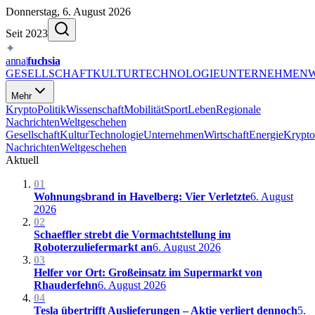
Donnerstag, 6. August 2026
Seit 2023
✦
anna
|
fuchsia
GESELLSCHAFT
KULTUR
TECHNOLOGIE
UNTERNEHMEN
Mehr
Krypto
Politik
Wissenschaft
Mobilität
Sport
Leben
Regionale
Nachrichten
Weltgeschehen
Gesellschaft
Kultur
Technologie
Unternehmen
Wirtschaft
Energie
Krypto
Nachrichten
Weltgeschehen
Aktuell
01
Wohnungsbrand in Havelberg: Vier Verletzte
6. August
2026
02
Schaeffler strebt die Vormachtstellung im
Roboterzuliefermarkt an
6. August 2026
03
Helfer vor Ort: Großeinsatz im Supermarkt von
Rhauderfehn
6. August 2026
04
Tesla übertrifft Auslieferungen – Aktie verliert dennoch
5.