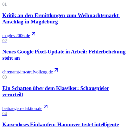
01
Kritik an den Ermittlungen zum Weihnachtsmarkt-
Anschlag in Magdeburg
maglev2006.de
02
Neues Google Pixel-Update in Arbeit: Fehlerbehebung
steht an
ehrenamt-im-strafvollzug.de
03
Ein Schatten über dem Klassiker: Schauspieler
verurteilt
beitraege-redaktion.de
04
Kassenloses Einkaufen: Hannover testet intelligente